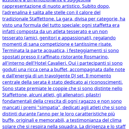
rappresentazione di nuoto artistico. Subito dopo,
l'adrenalina è salita alle stelle con il calore del
tradizionale Staffettone. La gara, divisa per categorie, ha
visto una formula del tutto speciale: ogni staffetta era
infatti composta da un atleta tesserato e un non
tesserato (amici, genitori e appassionati), regalando
momenti di sana competizione e tantissime risate.
Terminata la parte acquatica, i festeggiamenti si sono
spostati presso il raffinato ristorante Rosmarino,
all'interno dell'Hotel Cavalieri. Qui i partecipanti si sono
goduti una ricca cena a buffet, accompagnata dalle note
e dall'energia di un travolgente DJ set. Il momento
centrale della serata è stato dedicato ai riconoscimenti.
Sono state premiate le coppie che si sono distinte nello
Staffettone, alcuni atleti, gli allenatori, pilastri
fondamentali della crescita di ogni ragazzo e non sono
mancati i premi "simpatia", dedicati agli atleti che si sono
distinti durante l'anno per le loro caratteristiche più
buffe, originali e memorabili, a testimonianza del clima
solare che si respira nella squadra. La dirigenza e lo staff