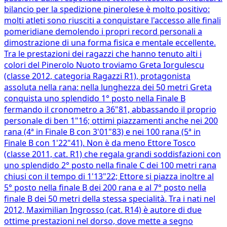
bilancio per la spedizione pinerolese è molto positivo:
molti atleti sono riusciti a conquistare l'accesso alle finali
pomeridiane demolendo i propri record personali a
dimostrazione di una forma fisica e mentale eccellente.
Tra le prestazioni dei ragazzi che hanno tenuto alti i
colori del Pinerolo Nuoto troviamo Greta Iorgulescu
(classe 2012, categoria Ragazzi R1), protagonista
assoluta nella rana: nella lunghezza dei 50 metri Greta
conquista uno splendido 1° posto nella Finale B
fermando il cronometro a 36"81, abbassando il proprio
personale di ben 1"16; ottimi piazzamenti anche nei 200
rana (4ª in Finale B con 3'01"83) e nei 100 rana (5ª in
Finale B con 1'22"41). Non è da meno Ettore Tosco
(classe 2011, cat. R1) che regala grandi soddisfazioni con
uno splendido 2° posto nella finale C dei 100 metri rana
chiusi con il tempo di 1'13"22; Ettore si piazza inoltre al
5° posto nella finale B dei 200 rana e al 7° posto nella
finale B dei 50 metri della stessa specialità. Tra i nati nel
2012, Maximilian Ingrosso (cat. R14) è autore di due
ottime prestazioni nel dorso, dove mette a segno