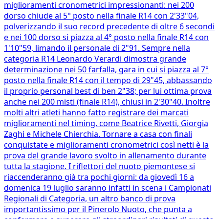
miglioramenti cronometrici impressionanti: nei 200
dorso chiude al 5° posto nella finale R14 con 2'33"04,
polverizzando il suo record precedente di oltre 6 secondi
e nei 100 dorso si piazza al 4° posto nella finale R14 con
1'10"59, limando il personale di 2"91. Sempre nella
categoria R14 Leonardo Verardi dimostra grande
determinazione nei 50 farfalla, gara in cui si piazza al 7°
posto nella finale R14 con il tempo di 29"45, abbassando
il proprio personal best di ben 2"38; per lui ottima prova
anche nei 200 misti (finale R14), chiusi in 2'30"40. Inoltre
molti altri atleti hanno fatto registrare dei marcati
miglioramenti nel timing, come Beatrice Rivetti, Giorgia
Zaghi e Michele Chierchia. Tornare a casa con finali
conquistate e miglioramenti cronometrici così netti è la
prova del grande lavoro svolto in allenamento durante
tutta la stagione. I riflettori del nuoto piemontese si
riaccenderanno già tra pochi giorni: da giovedì 16 a
domenica 19 luglio saranno infatti in scena i Campionati
Regionali di Categoria, un altro banco di prova
importantissimo per il Pinerolo Nuoto, che punta a