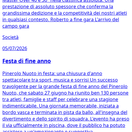
Master Over 40 e 30° nella classifica assoluta. Una
prestazione di assoluto spessore che conferma la
grandissima dedizione e la competitività dei nostri atleti
in qualsiasi contesto. Roberto a fine gara L'arrivo del
campo gara
Società
05/07/2026
Festa di fine anno
Pinerolo Nuoto in festa: una chiusura d'anno
spettacolare tra sport, musica e sorrisi Un successo
travolgente per la grande festa di fine anno del Pinerolo
Nuoto, che sabato 27 giugno ha riunito ben 130 persone
tra atleti, famiglie e staff per celebrare una stagione
indimenticabile. Una giornata memorabile, iniziata a
bordo vasca e terminata in pista da ballo, all'insegna del
divertimento e dello spirito di squadra. L'evento ha preso
il via ufficialmente in piscina, dove il pubblico ha potuto
assistere a un'emozionante e suggestiva