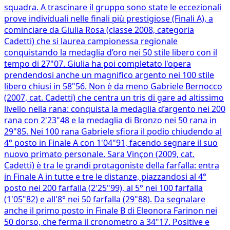
squadra. A trascinare il gruppo sono state le eccezionali
prove individuali nelle finali più prestigiose (Finali A), a
cominciare da Giulia Rosa (classe 2008, categoria
Cadetti) che si laurea campionessa regionale
conquistando la medaglia d’oro nei 50 stile libero con il
tempo di 27"07. Giulia ha poi completato l'opera
prendendosi anche un magnifico argento nei 100 stile
libero chiusi in 58"56. Non è da meno Gabriele Bernocco
(2007, cat. Cadetti) che centra un tris di gare ad altissimo
livello nella rana: conquista la medaglia d’argento nei 200
rana con 2'23"48 e la medaglia di Bronzo nei 50 rana in
29"85. Nei 100 rana Gabriele sfiora il podio chiudendo al
4° posto in Finale A con 1'04"91, facendo segnare il suo
nuovo primato personale. Sara Vinçon (2009, cat.
Cadetti) è tra le grandi protagoniste della farfalla: entra
in Finale A in tutte e tre le distanze, piazzandosi al 4°
posto nei 200 farfalla (2'25"99), al 5° nei 100 farfalla
(1'05"82) e all'8° nei 50 farfalla (29"88). Da segnalare
anche il primo posto in Finale B di Eleonora Farinon nei
50 dorso, che ferma il cronometro a 34"17. Positive e