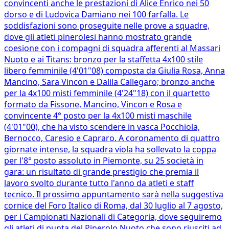
convincenti anche le prestazioni di Alice Enrico nei 50
dorso e di Ludovica Damiano nei 100 farfalla. Le
soddisfazioni sono proseguite nelle prove a squadre,
dove gli atleti pinerolesi hanno mostrato grande
coesione con i compagni di squadra afferenti al Massari
Nuoto e ai Titans: bronzo per la staffetta 4x100 stile
libero femminile (4'01"08) composta da Giulia Rosa, Anna
Mancino, Sara Vincon e Dalila Callegaro; bronzo anche
per la 4x100 misti femminile (4'24"18) con il quartetto
formato da Fissone, Mancino, Vincon e Rosa e
convincente 4° posto per la 4x100 misti maschile
(4'01"00), che ha visto scendere in vasca Pocchiola,
Bernocco, Caresio e Capraro. A coronamento di quattro
giornate intense, la squadra viola ha sollevato la coppa
per l'8° posto assoluto in Piemonte, su 25 società in
gara: un risultato di grande prestigio che premia il
lavoro svolto durante tutto l'anno da atleti e staff
tecnico. Il prossimo appuntamento sarà nella suggestiva
cornice del Foro Italico di Roma, dal 30 luglio al 7 agosto,
per i Campionati Nazionali di Categoria, dove seguiremo
gli atleti di punta del Pinerolo Nuoto che sono riusciti ad